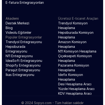
E-fatura Entegrasyonları
Akademi
Ücretsiz E-ticaret Araçları
Destek Merkezi
Trendyol Komisyon 
Blog
Hesaplama
Videolu Eğitimler
Hepsiburada Komisyon 
Popüler Entegrasyonlar
Hesaplama
Trendyol Entegrasyonu
Amazon Komisyon 
Hepsiburada 
Hesaplama
Entegrasyonu
N11 Komisyon Hesaplama
N11 Entegrasyonu
Çiçeksepeti Komisyon 
İdeaSoft Entegrasyonu
Hesaplama
Shopify Entegrasyonu
Pazarama Komisyon 
Paraşüt Entegrasyonu
Hesaplama
İkas Entegrasyonu
İdefix Komisyon 
Hesaplama
Desi Hesaplama Aracı
Yüzde Hesaplama Aracı
KDV Hesaplama Aracı
© 2024 Sopyo.com - Tüm hakları saklıdır