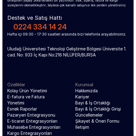
birleştiren yapay zekâ destekli bir yazılımdır. Stok, sipariş, fatura ve kargo 
süreçlerini otomatikleştirir; böylece çok kanallı satışınızı tek yerden yönetirsiniz.
Destek ve Satış Hattı
0224 334 14 24
Hafta içi 09:30 - 17:30 saatleri arasında bizi telefonla arayabilirsiniz.
Uludağ Üniversitesi Teknoloji Geliştirme Bölgesi Üniversite 1. 
cad. No: 933 İç Kapı No:216 NİLÜFER/BURSA
Özellikler
Kurumsal
Kolay Ürün Yönetimi
Hakkımızda
E-fatura ve Fatura 
Kariyer
Yönetimi
Bayi & İş Ortaklığı
Esnek Raporlar
Bayi & İş Ortaklığı Girişi
Pazaryeri Entegrasyonu
Güncellemeler
E-ticaret Entegrasyonları
Şikayet & Öneri Formu
Muhasebe Entegrasyonları
İletişim
Kargo Entegrasyonları