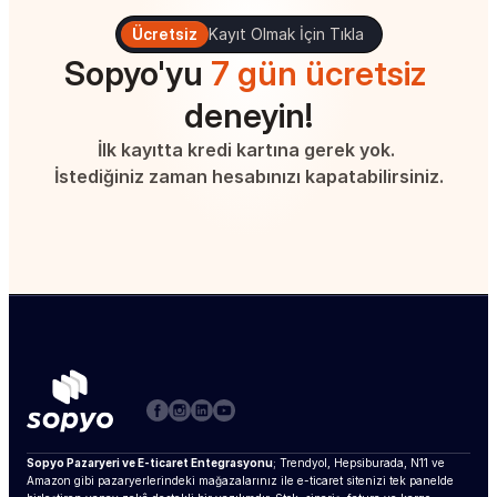
Ücretsiz
Kayıt Olmak İçin Tıkla
Sopyo'yu 
7 gün ücretsiz
deneyin!
İlk kayıtta kredi kartına gerek yok. 
İstediğiniz zaman hesabınızı kapatabilirsiniz.
Sopyo Pazaryeri ve E-ticaret Entegrasyonu
; Trendyol, Hepsiburada, N11 ve 
Amazon gibi pazaryerlerindeki mağazalarınız ile e-ticaret sitenizi tek panelde 