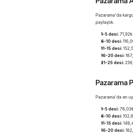
Pazarama Ar
Pazarama'da kargo f
paylaştık.
1-5 desi: 
71,92₺
6-10 desi: 
116,0
11-15 desi: 
152,
16-20 desi: 
187
21-25 desi: 
236
Pazarama Pt
Pazarama'da en uyg
1-5 desi: 
78,03₺
6-10 desi: 
102,
11-15 desi: 
148,
16-20 desi: 
182