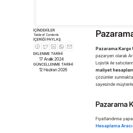
İÇİNDEKİLER
Pazarama
Table of Contents
İÇERİĞİ PAYLAŞ
Pazarama Kargo Ü
EKLENME TARİHİ
pazaryeri olarak A
17 Aralık 2024
Lojistik ile satıcıl
GÜNCELLENME TARİHİ
12 Haziran 2026
maliyet hesapla
çözümler sunmaktad
sayesinde müşterile
Pazarama 
Fiyatlandırma yapa
Hesaplama Aracı