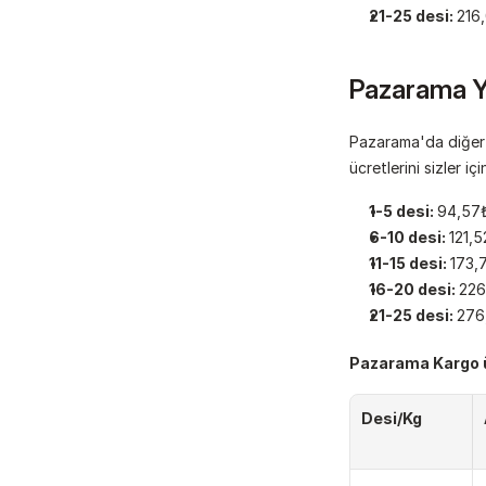
21-25 desi: 
216
Pazarama Yu
Pazarama'da diğer k
ücretlerini sizler iç
1-5 desi: 
94,57₺
6-10 desi: 
121,5
11-15 desi: 
173,
16-20 desi: 
226
21-25 desi: 
276
Pazarama Kargo ü
Desi/Kg