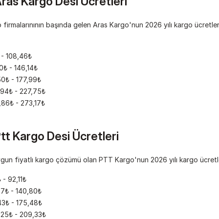
as Kargo Desi Ücretleri
irmalarınının başında gelen Aras Kargo'nun 2026 yılı kargo ücretlerini
 - 108,46₺
0₺ - 146,14₺
50₺ - 177,99₺
,94₺ - 227,75₺
,86₺ - 273,17₺
t Kargo Desi Ücretleri
un fiyatlı kargo çözümü olan PTT Kargo'nun 2026 yılı kargo ücretleri
 - 92,11₺
67₺ - 140,80₺
43₺ - 175,48₺
,25₺ - 209,33₺