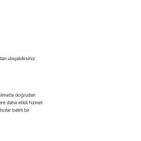
an ulaşabilirsiniz.
slimatla doğrudan 
ere daha etkili hizmet 
lar belirli bir 