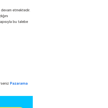
a devam etmektedir. 
ığını 
apısıyla bu talebe 
rseniz 
Pazarama 