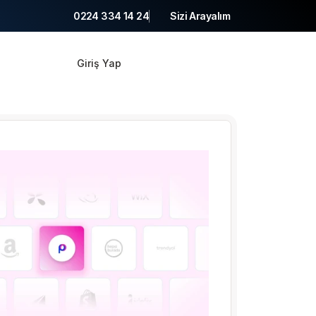
0224 334 14 24
Sizi Arayalım
Giriş Yap
Ücretsiz Dene