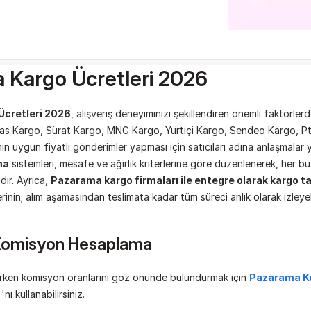
 Kargo Ücretleri 2026
cretleri 2026
, alışveriş deneyiminizi şekillendiren önemli faktörlerd
ras Kargo, Sürat Kargo, MNG Kargo, Yurtiçi Kargo, Sendeo Kargo, Pt
arının uygun fiyatlı gönderimler yapması için satıcıları adına anlaşmalar y
ma
 sistemleri, mesafe ve ağırlık kriterlerine göre düzenlenerek, her b
ır. Ayrıca, 
Pazarama kargo firmaları ile entegre olarak kargo t
rinin; alım aşamasından teslimata kadar tüm süreci anlık olarak izleye
Komisyon Hesaplama
rken komisyon oranlarını göz önünde bulundurmak için 
Pazarama K
 'nı kullanabilirsiniz.