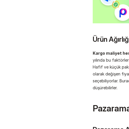
Ürün Ağırlı
Kargo maliyet h
yılında bu faktörler
Hafif ve küçük pake
olarak değişen fiyat
seçebiliyorlar. Bur
düşürebilirler.
Pazarama