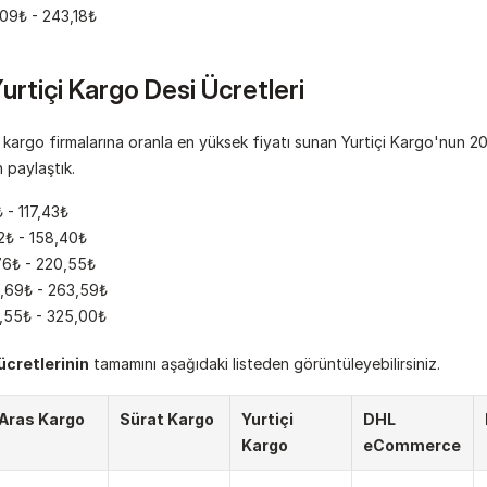
,09₺ - 243,18₺
rtiçi Kargo Desi Ücretleri
argo firmalarına oranla en yüksek fiyatı sunan Yurtiçi Kargo'nun 202
in paylaştık.
 - 117,43₺
2₺ - 158,40₺
76₺ - 220,55₺
,69₺ - 263,59₺
,55₺ - 325,00₺
cretlerinin
 tamamını aşağıdaki listeden görüntüleyebilirsiniz.
Aras Kargo
Sürat Kargo
Yurtiçi 
DHL 
Kargo
eCommerce