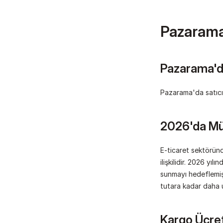
Pazarama
Pazarama'da
Pazarama'da satıcı
2026'da Müş
E-ticaret sektöründ
ilişkilidir. 2026 yı
sunmayı hedeflemiş
tutara kadar daha 
Kargo Ücretl