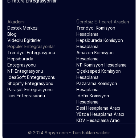
E-fatura Entegrasyonları
Akademi
Ücretsiz E-ticaret Araçları
Destek Merkezi
Trendyol Komisyon 
Blog
Hesaplama
Videolu Eğitimler
Hepsiburada Komisyon 
Popüler Entegrasyonlar
Hesaplama
Trendyol Entegrasyonu
Amazon Komisyon 
Hepsiburada 
Hesaplama
Entegrasyonu
N11 Komisyon Hesaplama
N11 Entegrasyonu
Çiçeksepeti Komisyon 
İdeaSoft Entegrasyonu
Hesaplama
Shopify Entegrasyonu
Pazarama Komisyon 
Paraşüt Entegrasyonu
Hesaplama
İkas Entegrasyonu
İdefix Komisyon 
Hesaplama
Desi Hesaplama Aracı
Yüzde Hesaplama Aracı
KDV Hesaplama Aracı
© 2024 Sopyo.com - Tüm hakları saklıdır