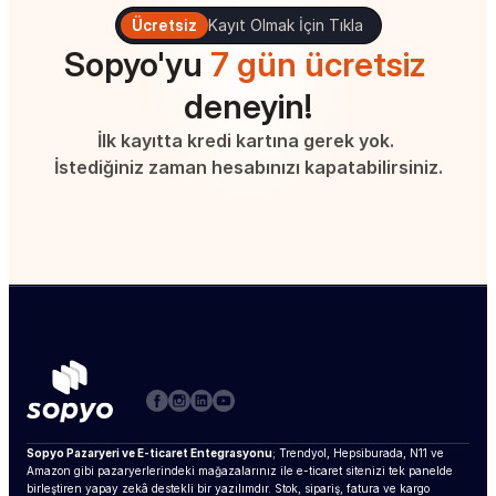
Ücretsiz
Kayıt Olmak İçin Tıkla
Sopyo'yu 
7 gün ücretsiz
deneyin!
İlk kayıtta kredi kartına gerek yok. 
İstediğiniz zaman hesabınızı kapatabilirsiniz.
Sopyo Pazaryeri ve E-ticaret Entegrasyonu
; Trendyol, Hepsiburada, N11 ve 
Amazon gibi pazaryerlerindeki mağazalarınız ile e-ticaret sitenizi tek panelde 
birleştiren yapay zekâ destekli bir yazılımdır. Stok, sipariş, fatura ve kargo 