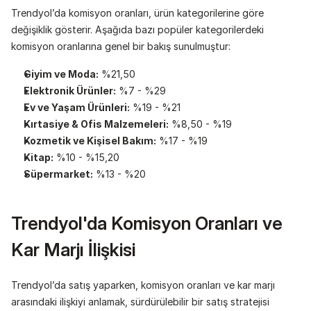
Trendyol’da komisyon oranları, ürün kategorilerine göre 
değişiklik gösterir. Aşağıda bazı popüler kategorilerdeki 
komisyon oranlarına genel bir bakış sunulmuştur:
Giyim ve Moda:
 %21,50
Elektronik Ürünler:
 %7 - %29
Ev ve Yaşam Ürünleri:
 %19 - %21
Kırtasiye & Ofis Malzemeleri:
 %8,50 - %19
Kozmetik ve Kişisel Bakım:
 %17 - %19
Kitap:
 %10 - %15,20
Süpermarket:
 %13 - %20
Trendyol'da Komisyon Oranları ve 
Kar Marjı İlişkisi
Trendyol’da satış yaparken, komisyon oranları ve kar marjı 
arasındaki ilişkiyi anlamak, sürdürülebilir bir satış stratejisi 