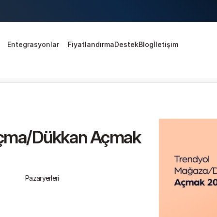
Entegrasyonlar
Fiyatlandırma
Destek
Blog
İletişim
çma/Dükkan Açmak 
Pazaryerleri