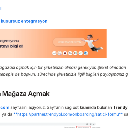
l
ve kusursuz entegrasyon
ğazası açmak için bir şirketinizin olması gerekiyor. Şirket olmadan T
beple de başvuru sürecinde şirketinizle ilgili bilgileri paylaşmanız 
a Mağaza Açmak
l.com
 sayfasını açıyoruz. Sayfanın sağ üst kısmında bulunan 
Trendyo
z ya da 
**
https://partner.trendyol.com/onboarding/satici-formu**
 s