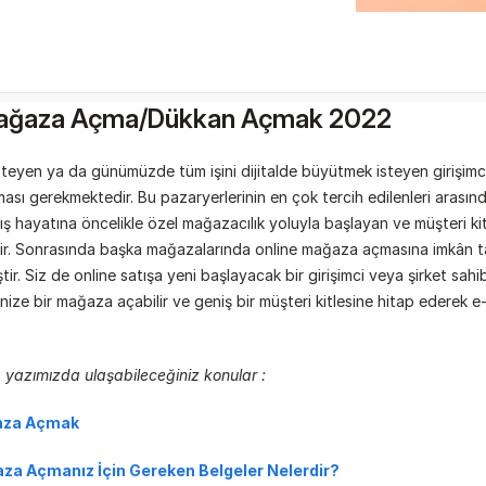
Mağaza Açma/Dükkan Açmak 2022
teyen ya da günümüzde tüm işini dijitalde büyütmek isteyen girişimcil
sı gerekmektedir. Bu pazaryerlerinin en çok tercih edilenleri arasınd
ış hayatına öncelikle özel mağazacılık yoluyla başlayan ve müşteri kitle
idir. Sonrasında başka mağazalarında online mağaza açmasına imkân ta
ir. Siz de online satışa yeni başlayacak bir girişimci veya şirket sahib
ize bir mağaza açabilir ve geniş bir müşteri kitlesine hitap ederek e-
 yazımızda ulaşabileceğiniz konular :
aza Açmak
aza Açmanız İçin Gereken Belgeler Nelerdir?