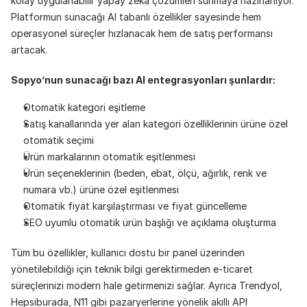
kolay uygulanabilir yapay zeka çözümleri sunmaya hazırlanıyor. 
Platformun sunacağı AI tabanlı özellikler sayesinde hem 
operasyonel süreçler hızlanacak hem de satış performansı 
artacak.
Sopyo’nun sunacağı bazı AI entegrasyonları şunlardır:
Otomatik kategori eşitleme
Satış kanallarında yer alan kategori özelliklerinin ürüne özel 
otomatik seçimi
Ürün markalarının otomatik eşitlenmesi
Ürün seçeneklerinin (beden, ebat, ölçü, ağırlık, renk ve 
numara vb.) ürüne özel eşitlenmesi
Otomatik fiyat karşılaştırması ve fiyat güncelleme
SEO uyumlu otomatik ürün başlığı ve açıklama oluşturma
Tüm bu özellikler, kullanıcı dostu bir panel üzerinden 
yönetilebildiği için teknik bilgi gerektirmeden e-ticaret 
süreçlerinizi modern hale getirmenizi sağlar. Ayrıca Trendyol, 
Hepsiburada, N11 gibi pazaryerlerine yönelik akıllı API 