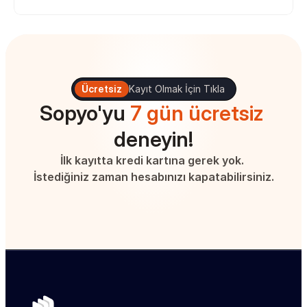
Ücretsiz
Kayıt Olmak İçin Tıkla
Sopyo'yu 
7 gün ücretsiz
deneyin!
İlk kayıtta kredi kartına gerek yok. 
İstediğiniz zaman hesabınızı kapatabilirsiniz.