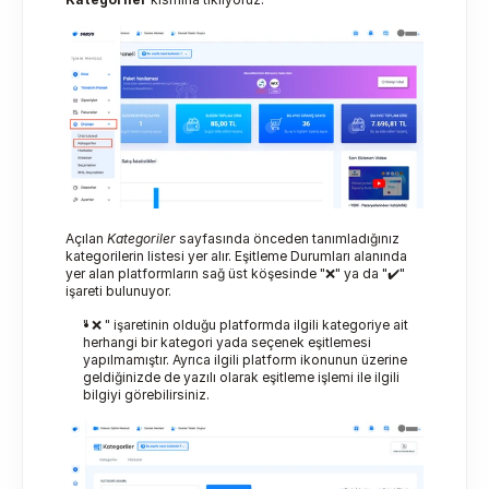
Açılan 
Kategoriler
 sayfasında önceden tanımladığınız 
kategorilerin listesi yer alır. Eşitleme Durumları alanında 
yer alan platformların sağ üst köşesinde "❌" ya da "✔️" 
işareti bulunuyor.
" ❌ " işaretinin olduğu platformda ilgili kategoriye ait 
herhangi bir kategori yada seçenek eşitlemesi 
yapılmamıştır. Ayrıca ilgili platform ikonunun üzerine 
geldiğinizde de yazılı olarak eşitleme işlemi ile ilgili 
bilgiyi görebilirsiniz.