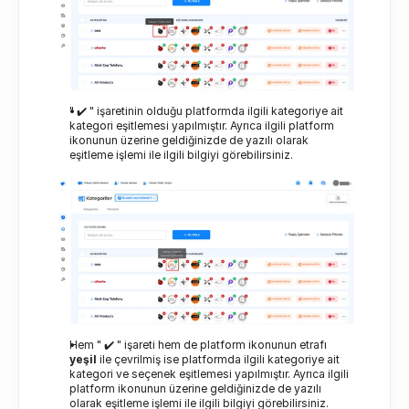
" ✔️ " işaretinin olduğu platformda ilgili kategoriye ait 
kategori eşitlemesi yapılmıştır. Ayrıca ilgili platform 
ikonunun üzerine geldiğinizde de yazılı olarak 
eşitleme işlemi ile ilgili bilgiyi görebilirsiniz.
Hem " ✔️ " işareti hem de platform ikonunun etrafı 
yeşil
 ile çevrilmiş ise platformda ilgili kategoriye ait 
kategori ve seçenek eşitlemesi yapılmıştır. Ayrıca ilgili 
platform ikonunun üzerine geldiğinizde de yazılı 
olarak eşitleme işlemi ile ilgili bilgiyi görebilirsiniz.