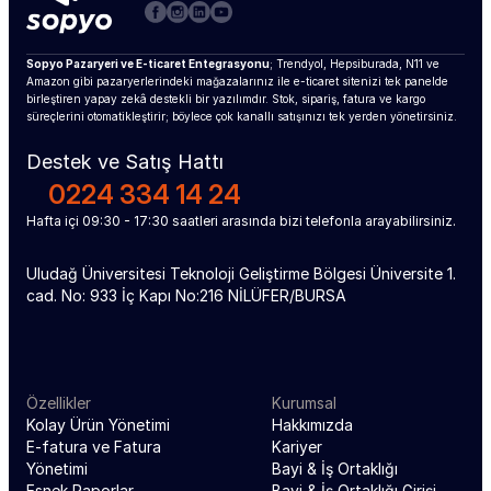
Sopyo Pazaryeri ve E-ticaret Entegrasyonu
; Trendyol, Hepsiburada, N11 ve 
Amazon gibi pazaryerlerindeki mağazalarınız ile e-ticaret sitenizi tek panelde 
birleştiren yapay zekâ destekli bir yazılımdır. Stok, sipariş, fatura ve kargo 
süreçlerini otomatikleştirir; böylece çok kanallı satışınızı tek yerden yönetirsiniz.
Destek ve Satış Hattı
0224 334 14 24
Hafta içi 09:30 - 17:30 saatleri arasında bizi telefonla arayabilirsiniz.
Uludağ Üniversitesi Teknoloji Geliştirme Bölgesi Üniversite 1. 
cad. No: 933 İç Kapı No:216 NİLÜFER/BURSA
Özellikler
Kurumsal
Kolay Ürün Yönetimi
Hakkımızda
E-fatura ve Fatura 
Kariyer
Yönetimi
Bayi & İş Ortaklığı
Esnek Raporlar
Bayi & İş Ortaklığı Girişi