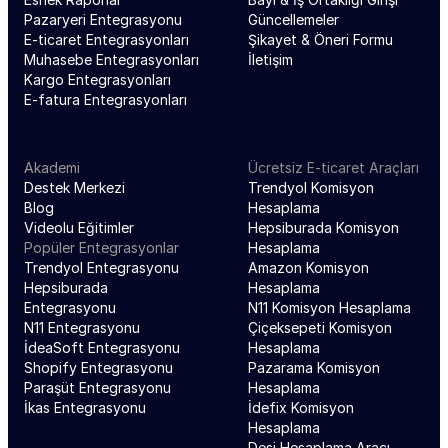
Pazaryeri Entegrasyonu
Güncellemeler
E-ticaret Entegrasyonları
Şikayet & Öneri Formu
Muhasebe Entegrasyonları
İletişim
Kargo Entegrasyonları
E-fatura Entegrasyonları
Akademi
Ücretsiz E-ticaret Araçları
Destek Merkezi
Trendyol Komisyon 
Blog
Hesaplama
Videolu Eğitimler
Hepsiburada Komisyon 
Popüler Entegrasyonlar
Hesaplama
Trendyol Entegrasyonu
Amazon Komisyon 
Hepsiburada 
Hesaplama
Entegrasyonu
N11 Komisyon Hesaplama
N11 Entegrasyonu
Çiçeksepeti Komisyon 
İdeaSoft Entegrasyonu
Hesaplama
Shopify Entegrasyonu
Pazarama Komisyon 
Paraşüt Entegrasyonu
Hesaplama
İkas Entegrasyonu
İdefix Komisyon 
Hesaplama
Desi Hesaplama Aracı