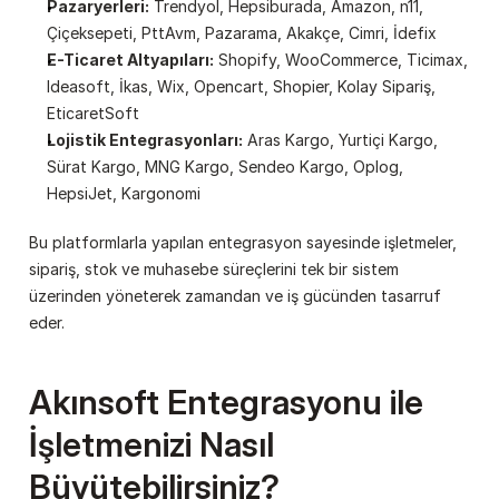
Pazaryerleri:
 Trendyol, Hepsiburada, Amazon, n11, 
Çiçeksepeti, PttAvm, Pazarama, Akakçe, Cimri, İdefix
E-Ticaret Altyapıları:
 Shopify, WooCommerce, Ticimax, 
Ideasoft, İkas, Wix, Opencart, Shopier, Kolay Sipariş, 
EticaretSoft
Lojistik Entegrasyonları:
 Aras Kargo, Yurtiçi Kargo, 
Sürat Kargo, MNG Kargo, Sendeo Kargo, Oplog, 
HepsiJet, Kargonomi
Bu platformlarla yapılan entegrasyon sayesinde işletmeler, 
sipariş, stok ve muhasebe süreçlerini tek bir sistem 
üzerinden yöneterek zamandan ve iş gücünden tasarruf 
eder.
Akınsoft Entegrasyonu ile 
İşletmenizi Nasıl 
Büyütebilirsiniz?