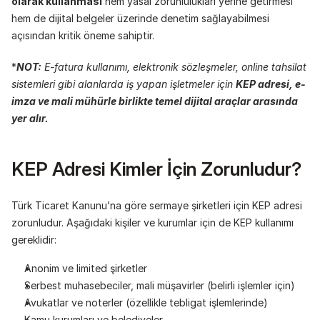
olarak kullanması
 hem yasal zorunlulukları yerine getirmesi 
hem de dijital belgeler üzerinde denetim sağlayabilmesi 
açısından kritik öneme sahiptir.
*
NOT:
 E-fatura kullanımı, elektronik sözleşmeler, online tahsilat 
sistemleri gibi alanlarda iş yapan işletmeler için 
KEP adresi, e-
imza ve mali mühürle birlikte temel dijital araçlar arasında 
yer alır.
KEP Adresi Kimler İçin Zorunludur?
Türk Ticaret Kanunu’na göre sermaye şirketleri için KEP adresi 
zorunludur. Aşağıdaki kişiler ve kurumlar için de KEP kullanımı 
gereklidir:
Anonim ve limited şirketler
Serbest muhasebeciler, mali müşavirler (belirli işlemler için)
Avukatlar ve noterler (özellikle tebligat işlemlerinde)
Kamu kurumları ve belediyeler