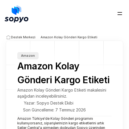
Ücretsiz Dene
Destek Merkezi
Amazon Kolay Gönderi Kargo Etiketi
Amazon
Amazon Kolay 
Gönderi Kargo Etiketi
Amazon Kolay Gönderi Kargo Etiketi makalesini 
aşağıdan inceleyebilirsiniz.
Yazar: Sopyo Destek Ekibi
Son Güncelleme: 7 Temmuz 2026
Amazon Türkiye'de Kolay Gönderi programını 
kullanıyorsanız, siparişlerinizin kargo etiketlerini artık 
Seller Central'a girmeden doğrudan Sopyo üzerinden 