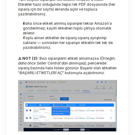
Etiketler hazır olduğunda hepsi tek PDF dosyasında (her 
sipariş için bir sayfa) ekranda açılır ve topluca 
yazdırabilirsiniz.
Daha önce etiketi alınmış siparişler tekrar Amazon'a 
gönderilmez; kayıtlı etiketleri toplu çıktıya otomatik 
eklenir.
Toplu alınan etiketler de sipariş sipariş ayrıştırılıp 
saklanır — sonradan her siparişin etiketini tek tek de 
yazdırabilirsiniz.
⚠️ NOT (2):
 Bazı siparişlerin etiketi alınamazsa 
(Örneğin; 
daha önce Seller Central'dan alınmışsa)
, pencerede 
sipariş bazında hata listesi görünür. Başarılı olan etiketleri 
"
BAŞARILI ETİKETLERİ AÇ
" butonuyla açabilirsiniz.