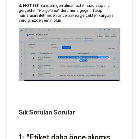
⚠️ NOT (3):
 Bu işlem geri alınamaz! Amazon siparişi 
gerçekten "
Kargolandı
" durumuna geçirir. Takip 
numarasını iletmeden önce paketi gerçekten kargoya 
verdiğinizden emin olun
Sık Sorulan Sorular
1- "Etiket daha önce alınmış 