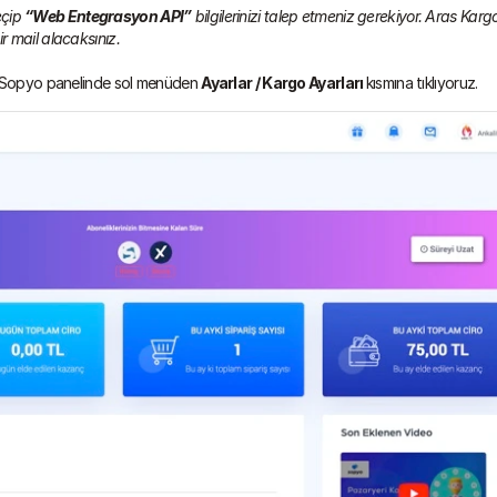
eçip 
“Web Entegrasyon API”
 bilgilerinizi talep etmeniz gerekiyor. Aras Kargo
r mail alacaksınız.
ra Sopyo panelinde sol menüden 
Ayarlar / Kargo Ayarları 
kısmına tıklıyoruz.