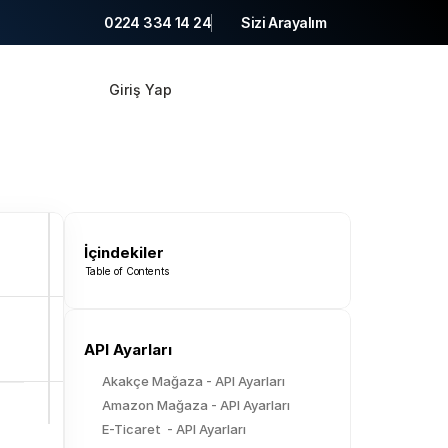
0224 334 14 24
Sizi Arayalım
Giriş Yap
Ücretsiz Dene
İçindekiler
Table of Contents
API Ayarları
Akakçe Mağaza - API Ayarları
Amazon Mağaza - API Ayarları
E-Ticaret  - API Ayarları