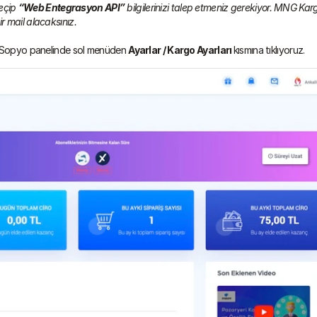
eçip 
“Web Entegrasyon API”
 bilgilerinizi talep etmeniz gerekiyor. MNG Karg
r mail alacaksınız.
ra Sopyo panelinde sol menüden 
Ayarlar / Kargo Ayarları 
kısmına tıklıyoruz.