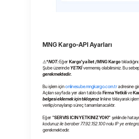
MNG Kargo-API Ayarları
⚠️*
NOT: 
Eğer 
Kargo'ya İlet / MNG Kargo
 tıkladığın
Şube üzerinde 
YETKİ
 vermemiş olabilirsiniz. Bu sebe
gerekmektedir.
Bu işlem için 
onlinesube.mngkargo.com.tr 
adresine gi
Açılan sayfada yer alan tabloda 
Firma Yetkili 
ve
 Ka
belgesi eklemek için tıklayınız
 linkine tıklayarak iş
verilip/onaylanıp süreç tamamlanacaktır.
Eğer "
SERVIS ICIN YETKINIZ YOK!
" şeklinde hata
kodunuz ile beraber 77.92.152.100 nolu IP ye entegra
gerekmektedir.