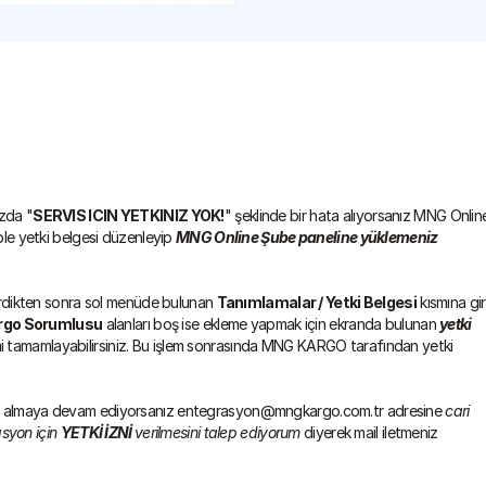
ızda "
SERVIS ICIN YETKINIZ YOK!
" şeklinde bir hata alıyorsanız MNG Online
ple yetki belgesi düzenleyip 
MNG Online Şube paneline yüklemeniz 
rdikten sonra sol menüde bulunan 
Tanımlamalar / Yetki Belgesi
 kısmına giri
rgo Sorumlusu
 alanları boş ise ekleme yapmak için ekranda bulunan 
yetki 
lemi tamamlayabilirsiniz. Bu işlem sonrasında MNG KARGO tarafından yetki 
yı almaya devam ediyorsanız entegrasyon@mngkargo.com.tr adresine 
cari 
syon için 
YETKİ İZNİ 
verilmesini talep ediyorum
 diyerek mail iletmeniz 