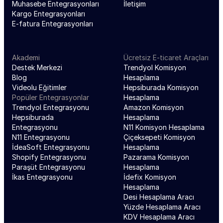
Muhasebe Entegrasyonları
İletişim
Kargo Entegrasyonları
E-fatura Entegrasyonları
Akademi
Ücretsiz E-ticaret Araçları
Destek Merkezi
Trendyol Komisyon 
Blog
Hesaplama
Videolu Eğitimler
Hepsiburada Komisyon 
Popüler Entegrasyonlar
Hesaplama
Trendyol Entegrasyonu
Amazon Komisyon 
Hepsiburada 
Hesaplama
Entegrasyonu
N11 Komisyon Hesaplama
N11 Entegrasyonu
Çiçeksepeti Komisyon 
İdeaSoft Entegrasyonu
Hesaplama
Shopify Entegrasyonu
Pazarama Komisyon 
Paraşüt Entegrasyonu
Hesaplama
İkas Entegrasyonu
İdefix Komisyon 
Hesaplama
Desi Hesaplama Aracı
Yüzde Hesaplama Aracı
KDV Hesaplama Aracı