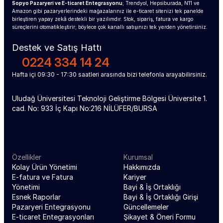
Sopyo Pazaryeri ve E-ticaret Entegrasyonu
; Trendyol, Hepsiburada, N11 ve 
Amazon gibi pazaryerlerindeki mağazalarınız ile e-ticaret sitenizi tek panelde 
birleştiren yapay zekâ destekli bir yazılımdır. Stok, sipariş, fatura ve kargo 
süreçlerini otomatikleştirir; böylece çok kanallı satışınızı tek yerden yönetirsiniz.
Destek ve Satış Hattı
0224 334 14 24
Hafta içi 09:30 - 17:30 saatleri arasında bizi telefonla arayabilirsiniz.
Uludağ Üniversitesi Teknoloji Geliştirme Bölgesi Üniversite 1. 
cad. No: 933 İç Kapı No:216 NİLÜFER/BURSA
Özellikler
Kurumsal
Kolay Ürün Yönetimi
Hakkımızda
E-fatura ve Fatura 
Kariyer
Yönetimi
Bayi & İş Ortaklığı
Esnek Raporlar
Bayi & İş Ortaklığı Girişi
Pazaryeri Entegrasyonu
Güncellemeler
E-ticaret Entegrasyonları
Şikayet & Öneri Formu