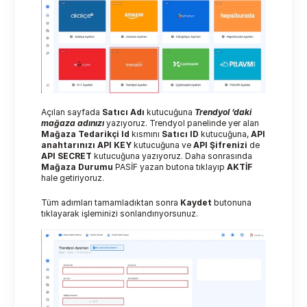
Açılan sayfada 
Satıcı Adı
 kutucuğuna 
Trendyol ’daki 
mağaza adınızı 
yazıyoruz. Trendyol panelinde yer alan 
Mağaza Tedarikçi Id
 kısmını 
Satıcı ID
 kutucuğuna, 
API 
anahtarınızı
API KEY 
kutucuğuna ve 
API Şifrenizi
 de 
API SECRET
 kutucuğuna yazıyoruz. Daha sonrasında 
Mağaza Durumu
 PASİF yazan butona tıklayıp 
AKTİF
hale getiriyoruz.
Tüm adımları tamamladıktan sonra 
Kaydet
 butonuna 
tıklayarak işleminizi sonlandırıyorsunuz. 