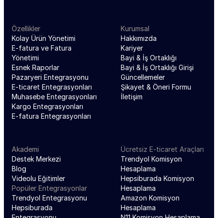
Özellikler
Kurumsal
Kolay Ürün Yönetimi
Hakkımızda
E-fatura ve Fatura 
Kariyer
Yönetimi
Bayi & İş Ortaklığı
Esnek Raporlar
Bayi & İş Ortaklığı Girişi
Pazaryeri Entegrasyonu
Güncellemeler
E-ticaret Entegrasyonları
Şikayet & Öneri Formu
Muhasebe Entegrasyonları
İletişim
Kargo Entegrasyonları
E-fatura Entegrasyonları
Akademi
Ücretsiz E-ticaret Araçları
Destek Merkezi
Trendyol Komisyon 
Blog
Hesaplama
Videolu Eğitimler
Hepsiburada Komisyon 
Popüler Entegrasyonlar
Hesaplama
Trendyol Entegrasyonu
Amazon Komisyon 
Hepsiburada 
Hesaplama
Entegrasyonu
N11 Komisyon Hesaplama